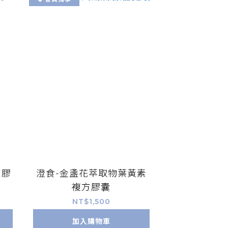
方膠
澄食-金盞花萃取物葉黃素
複方膠囊
NT$1,500
加入購物車